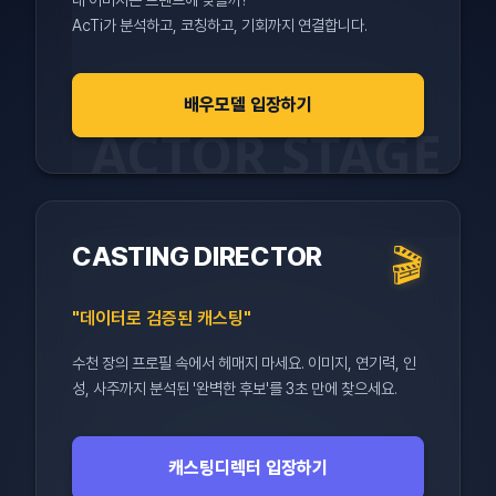
배우 필명
AcTi가 분석하고, 코칭하고, 기회까지 연결합니다.
배우모델 입장하기
ACTOR STAGE
성별
여성
남성
CASTING DIRECTOR
🎬
생년월일 (선택)
"데이터로 검증된 캐스팅"
수천 장의 프로필 속에서 헤매지 마세요. 이미지, 연기력, 인
주요분야 (중복선택 가능)
성, 사주까지 분석된 '완벽한 후보'를 3초 만에 찾으세요.
배우
모델
캐스팅디렉터 입장하기
핸드폰 번호