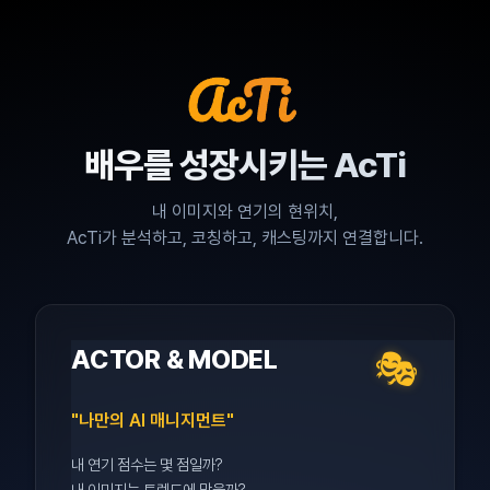
나중에 하기
배우를 성장시키는
AcTi
WELCOME TO ACTI
배우는
AcTi
1.
브라우저 하단 툴바의 [공유] 아이콘을 누르세요.
내 이미지와 연기의 현위치,
AcTi
AcTi가 분석하고, 코칭하고, 캐스팅까지 연결합니다.
2.
당신의 잠재력을 데이터로 증명하는 가장 확실한 시작
메뉴에서 [홈 화면에 추가]를 선택하세요.
3.
오른쪽 상단의 [추가]를 누르면 완료됩니다.
데이터 기반 매니지먼트
ACTOR & MODEL
🎭
"나만의 AI 매니지먼트"
대표 노출사진 (선택)
내 연기 점수는 몇 점일까?
내 이미지는 트렌드에 맞을까?